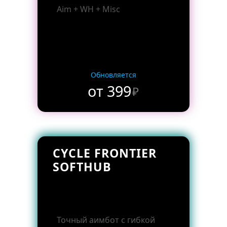
Aim + WH + Misc
Обновляется
от 399
₽
CYCLE FRONTIER
SOFTHUB
Точный аимбот с гибкой