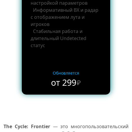
настройкой параметров
Информативный ВХ и радар
с отображением лута и
игроков
Стабильная работа и
длительный Undetected
статус
Обновляется
от 299
₽
The Cycle: Frontier
— это многопользовательский